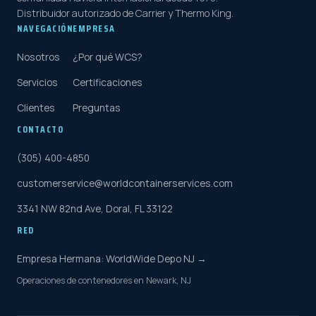
Distribuidor autorizado de Carrier y Thermo King.
NAVEGACIÓN
EMPRESA
Nosotros
¿Por qué WCS?
Servicios
Certificaciones
Clientes
Preguntas
CONTACTO
(305) 400-4850
customerservice@worldcontainerservices.com
3341 NW 82nd Ave, Doral, FL 33122
RED
Empresa Hermana: WorldWide Depo NJ →
Operaciones de contenedores en Newark, NJ